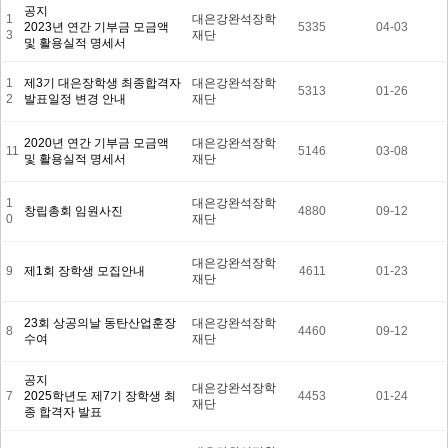
공지
1
대은강완석장학
2023년 연간 기부금 모금액
5335
04-03
3
재단
및 활용실적 명세서
1
제3기 대은장학생 최종합격자
대은강완석장학
5313
01-26
2
발표일정 변경 안내
재단
2020년 연간 기부금 모금액
대은강완석장학
11
5146
03-08
및 활용실적 명세서
재단
1
대은강완석장학
창립총회 임원사진
4880
09-12
0
재단
대은강완석장학
9
제1회 장학생 모집안내
4611
01-23
재단
23회 상공의날 동탄산업훈장
대은강완석장학
8
4460
09-12
수여
재단
공지
대은강완석장학
7
2025학년도 제7기 장학생 최
4453
01-24
재단
종 합격자 발표