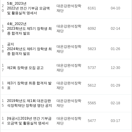
5회_2023년
2
대은강완석장학
2022년 연간 기부금 모금액
6161
04-10
0
재단
및 활용실적 명세서
4회_2022년
1
대은강완석장학
2023학년도 제5기 장학생 최
6092
02-14
9
재단
종 합격자 발표
공지
1
대은강완석장학
2024학년도 제6기 장학생 최
5823
01-26
8
재단
종 합격자 발표
1
대은강완석장학
제2회 장학생 모집 공고
5737
12-30
7
재단
1
제3기 장학생 최종 합격자 발
대은강완석장학
5612
01-29
6
표
재단
1
2019학년도 제1회 대은강완
대은강완석장학
5565
02-18
5
석장학재단 장학생 명단 공지
재단
1
[재공시] 2019년 연간 기부금
대은강완석장학
5477
03-17
4
모금액 및 활용실적 명세서
재단