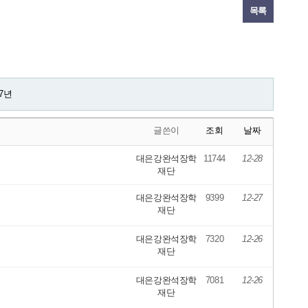
목록
27년
글쓴이
조회
날짜
대은강완석장학
11744
12-28
재단
대은강완석장학
9399
12-27
재단
대은강완석장학
7320
12-26
재단
대은강완석장학
7081
12-26
재단